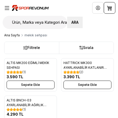
Hesabım
Sepe
ARA
Ana Sayfa
mekik sehpası
Filtrele
Sırala
ALTIS MK200 EĞİMLİ MEKİK
HATTRICK MK300
Favorilere Ekle
Favorilere Ekle
SEHPASI
AYARLANABİLİR KATLANIR
(1)
(2)
SEHPA
3.590
TL
3.390
TL
Sepete Ekle
Sepete Ekle
ALTIS BNCH-03
Favorilere Ekle
AYARLANABİLİR AĞIRLIK
(1)
SEHPASI
4.290
TL