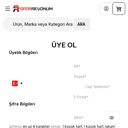
Hesabım
Sepe
ARA
ÜYE OL
Üyelik Bilgileri
Ad
*
Soyad
*
Cep Telefonu
*
E-Posta
*
Şifre Bilgileri
Şifre
*
Şifreniz
en az 8 karakter
olmalı.
1 büyük harf, 1 küçük harf, rakam