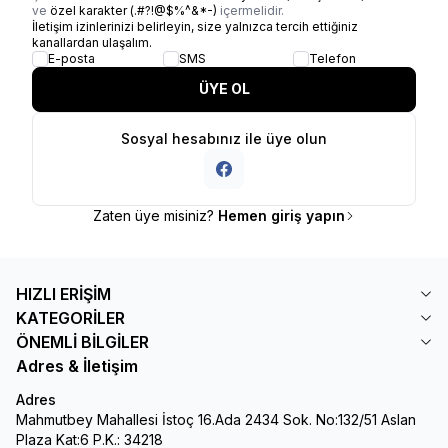
ve
özel karakter (.#?!@$%^&*-)
içermelidir.
İletişim izinlerinizi belirleyin, size yalnızca tercih ettiğiniz
kanallardan ulaşalım.
E-posta
SMS
Telefon
ÜYE OL
Sosyal hesabınız ile üye olun
Zaten üye misiniz?
Hemen giriş yapın
HIZLI ERİŞİM
KATEGORİLER
ÖNEMLİ BİLGİLER
Adres & İletişim
Adres
Mahmutbey Mahallesi İstoç 16.Ada 2434 Sok. No:132/51 Aslan
Plaza Kat:6 P.K.: 34218