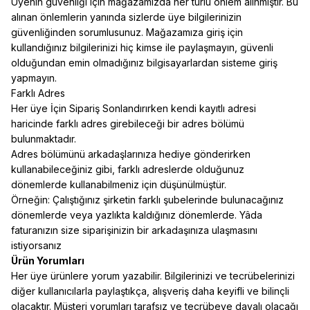
Üyenin güvenliği için mağazamızda her türlü önlem alınmıştır. Bu
alınan önlemlerin yanında sizlerde üye bilgilerinizin
güvenliğinden sorumlusunuz. Mağazamıza giriş için
kullandığınız bilgilerinizi hiç kimse ile paylaşmayın, güvenli
olduğundan emin olmadığınız bilgisayarlardan sisteme giriş
yapmayın.
Farklı Adres
Her üye İçin Sipariş Sonlandırırken kendi kayıtlı adresi
haricinde farklı adres girebileceği bir adres bölümü
bulunmaktadır.
Adres bölümünü arkadaşlarınıza hediye gönderirken
kullanabileceğiniz gibi, farklı adreslerde olduğunuz
dönemlerde kullanabilmeniz için düşünülmüştür.
Örneğin: Çalıştığınız şirketin farklı şubelerinde bulunacağınız
dönemlerde veya yazlıkta kaldığınız dönemlerde. Yâda
faturanızın size siparişinizin bir arkadaşınıza ulaşmasını
istiyorsanız
Ürün Yorumları
Her üye ürünlere yorum yazabilir. Bilgilerinizi ve tecrübelerinizi
diğer kullanıcılarla paylaştıkça, alışveriş daha keyifli ve bilinçli
olacaktır. Müşteri yorumları tarafsız ve tecrübeye dayalı olacağı