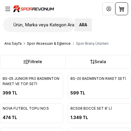
Hesabım
Sepe
ARA
Ana Sayfa
Spor Aksesuarı & Eğlence
Spor Branş Ürünleri
Filtrele
Sırala
Yeni
Yeni
BS-05 JUNIOR PRO BADMINTON
BS-20 BADMINTON RAKET SETİ
RAKET VE TOP SETİ
399
TL
599
TL
Yeni
NOVA FUTBOL TOPU NO:5
BCS08 BOCCE SET 8' Lİ
474
TL
1.349
TL