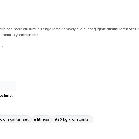
 ellerinizde nasır oluşumunu engellemek amacıyla vücut sağlığınız düşünülerek özel k
ahatlıkla yapabilirsiniz.
niz
Teslimat
 krom çantalı set
#fitness
#20 kg krom çantalı