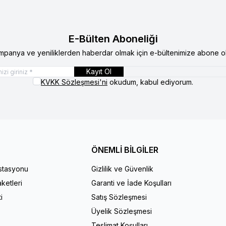
E-Bülten Aboneliği
mpanya ve yeniliklerden haberdar olmak için e-bültenimize abone ol
Kayıt Ol
KVKK Sözleşmesi'ni
okudum, kabul ediyorum.
ÖNEMLİ BİLGİLER
İstasyonu
Gizlilik ve Güvenlik
ketleri
Garanti ve İade Koşulları
i
Satış Sözleşmesi
Üyelik Sözleşmesi
Teslimat Koşulları