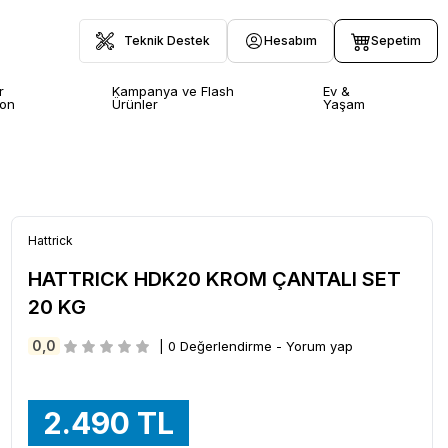
Teknik Destek
Hesabım
Sepetim
r
Kampanya ve Flash
Ev &
yon
Ürünler
Yaşam
Hattrick
HATTRICK HDK20 KROM ÇANTALI SET
20 KG
0,0
| 0 Değerlendirme - Yorum yap
2.490
TL