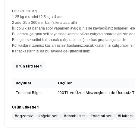
HDK-20 :20 Kg
1.25 kg x 4 adet / 2.5 kg x 4 adet
2 adet 25 x 360 mm bar (sıkma aparatlı)
İçi dolu kısa barlarla spor yaparken avuç içiniz ile kavradığınız bölgeleri,
Bu dambıl çalışma seti sayesinde komple vücut çalışmalarınızı evinizde de r
Bu egzersiz setini kullanarak çalıştırabileceğiniz kas grupları şunlardır.
Kol kaslarınız,omuz kaslarınız,sırt kaslarınız,bacak kaslarınızı çalıştırabilirsi
Kanat kaslarınızı da bu sayede geliştirebilirsiniz.
Ürün Filtreleri
Boyutlar
Ölçüler
Teslimat Bilgisi
:
100TL ve Üzeri Alışverişlerinizde Ücretsiz 
Ürün Etiketleri
#egzersiz
#ağırlık seti
#dambıl set
#dambıl seti
#Hattrick