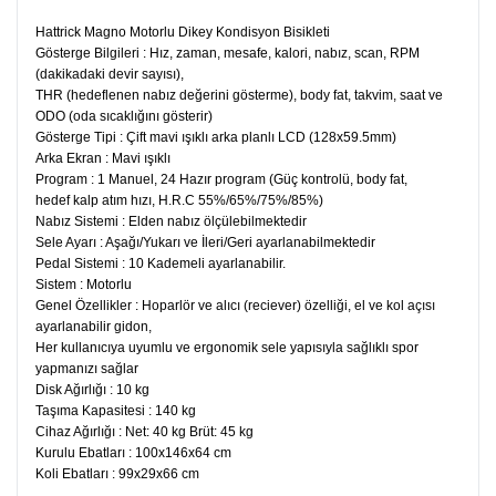
Hattrick Magno Motorlu Dikey Kondisyon Bisikleti
Gösterge Bilgileri : Hız, zaman, mesafe, kalori, nabız, scan, RPM
(dakikadaki devir sayısı),
THR (hedeflenen nabız değerini gösterme), body fat, takvim, saat ve
ODO (oda sıcaklığını gösterir)
Gösterge Tipi : Çift mavi ışıklı arka planlı LCD (128x59.5mm)
Arka Ekran : Mavi ışıklı
Program : 1 Manuel, 24 Hazır program (Güç kontrolü, body fat,
hedef kalp atım hızı, H.R.C 55%/65%/75%/85%)
Nabız Sistemi : Elden nabız ölçülebilmektedir
Sele Ayarı : Aşağı/Yukarı ve İleri/Geri ayarlanabilmektedir
Pedal Sistemi : 10 Kademeli ayarlanabilir.
Sistem : Motorlu
Genel Özellikler : Hoparlör ve alıcı (reciever) özelliği, el ve kol açısı
ayarlanabilir gidon,
Her kullanıcıya uyumlu ve ergonomik sele yapısıyla sağlıklı spor
yapmanızı sağlar
Disk Ağırlığı : 10 kg
Taşıma Kapasitesi : 140 kg
Cihaz Ağırlığı : Net: 40 kg Brüt: 45 kg
Kurulu Ebatları : 100x146x64 cm
Koli Ebatları : 99x29x66 cm