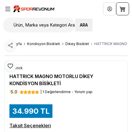
Hesabım
Sepe
ARA
Ana Sayfa
Kondisyon Bisikleti
Dikey Bisiklet
HATTRICK MAGNO MO
Paylaş
Favoriye Ekle
Hattrick
HATTRICK MAGNO MOTORLU DİKEY
KONDİSYON BİSİKLETİ
5.0
| 1 Değerlendirme - Yorum yap
34.990
TL
Taksit Seçenekleri