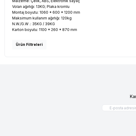
Malzeme: Çelik, ABS, Elektronik sayaç
Volan ağırlığı: 13KG; Plaka kromlu
Montaj boyutu: 1060 * 600 * 1200 mm
Maksimum kullanım ağırlığı: 120kg
N.W./G.W .: 35KG / 39KG
Karton boyutu: 1100 * 260 * 870 mm
Ürün Filtreleri
Ka