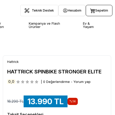
Teknik Destek
Hesabım
Sepetim
r
Kampanya ve Flash
Ev &
yon
Ürünler
Yaşam
Hattrick
HATTRICK SPINBIKE STRONGER ELITE
0,0
| 0 Değerlendirme - Yorum yap
13.990
TL
16.290
TL
%
14
Taksit Seçenekleri