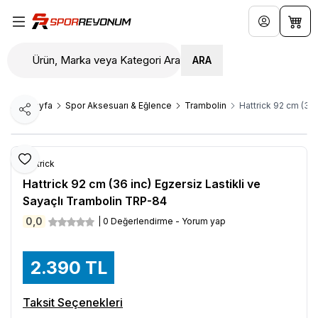
Hesabım
Sepe
ARA
Ana Sayfa
Spor Aksesuarı & Eğlence
Trambolin
Hattrick 92 cm (36 
Paylaş
Favoriye Ekle
Hattrick
Hattrick 92 cm (36 inc) Egzersiz Lastikli ve
Sayaçlı Trambolin TRP-84
0,0
| 0 Değerlendirme - Yorum yap
2.390
TL
Taksit Seçenekleri